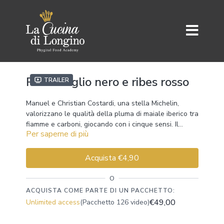
Pluma aglio nero e ribes rosso
Trailer
Manuel e Christian Costardi, una stella Michelin,
valorizzano le qualità della pluma di maiale iberico tra
fiamme e carboni, giocando con i cinque sensi. Il
Per saperne di più
risultato è strabiliante.
Gli ingredienti:
• 1 Pluma iberica Blázquez
• 150 g di burro
Acquista €4,90
• 2 spicchi d’aglio
• 5 filetti di acciuga Nardin
O
• Crema di aglio nero
ACQUISTA COME PARTE DI UN PACCHETTO:
• Sale affumicato Maldon
€49,00
Unlimited access
(Pacchetto 126 video)
• Pepe selvatico del Madascar
• Olio extra vergine Pianogrillo